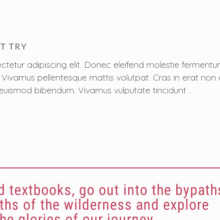
T TRY
ctetur adipiscing elit. Donec eleifend molestie fermen
sus. Vivamus pellentesque mattis volutpat. Cras in erat n
 est euismod bibendum. Vivamus vulputate tincidunt
 textbooks, go out into the bypath
hs of the wilderness and explore
the glories of our journey.