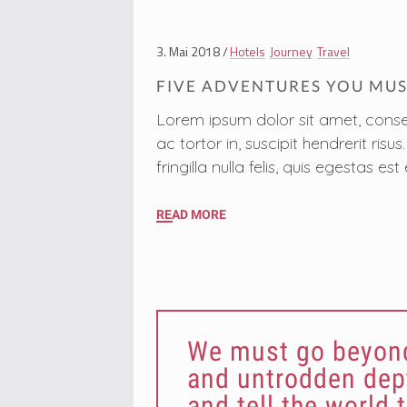
3. Mai 2018
Hotels
Journey
Travel
FIVE ADVENTURES YOU MUS
Lorem ipsum dolor sit amet, conse
ac tortor in, suscipit hendrerit ri
fringilla nulla felis, quis egestas
READ MORE
We must go beyond
and untrodden dept
and tell the world 