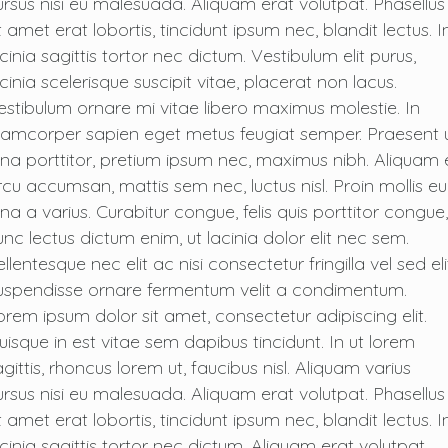
ursus nisi eu malesuada. Aliquam erat volutpat. Phasellus
t amet erat lobortis, tincidunt ipsum nec, blandit lectus. I
cinia sagittis tortor nec dictum. Vestibulum elit purus,
cinia scelerisque suscipit vitae, placerat non lacus.
estibulum ornare mi vitae libero maximus molestie. In
llamcorper sapien eget metus feugiat semper. Praesent 
rna porttitor, pretium ipsum nec, maximus nibh. Aliquam 
rcu accumsan, mattis sem nec, luctus nisl. Proin mollis eu
rna a varius. Curabitur congue, felis quis porttitor congue,
unc lectus dictum enim, ut lacinia dolor elit nec sem.
llentesque nec elit ac nisi consectetur fringilla vel sed eli
uspendisse ornare fermentum velit a condimentum.
orem ipsum dolor sit amet, consectetur adipiscing elit.
uisque in est vitae sem dapibus tincidunt. In ut lorem
gittis, rhoncus lorem ut, faucibus nisl. Aliquam varius
ursus nisi eu malesuada. Aliquam erat volutpat. Phasellus
t amet erat lobortis, tincidunt ipsum nec, blandit lectus. I
acinia sagittis tortor nec dictum. Aliquam erat volutpat.